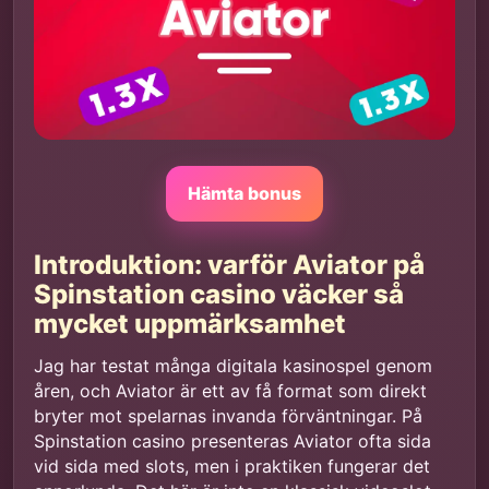
Hämta bonus
Introduktion: varför Aviator på
Spinstation casino väcker så
mycket uppmärksamhet
Jag har testat många digitala kasinospel genom
åren, och Aviator är ett av få format som direkt
bryter mot spelarnas invanda förväntningar. På
Spinstation casino presenteras Aviator ofta sida
vid sida med slots, men i praktiken fungerar det