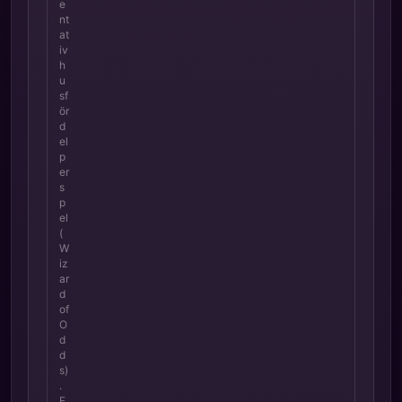
e
nt
at
iv
h
u
sf
ör
d
el
p
er
s
p
el
(
W
iz
ar
d
of
O
d
d
s)
.
F