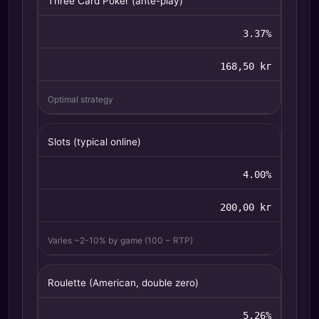
Three Card Poker (ante-play)
3.37%
168,50 kr
Optimal strategy
Slots (typical online)
4.00%
200,00 kr
Varies ~2-10% by game (100 − RTP)
Roulette (American, double zero)
5.26%