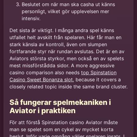
Beslutet om när man ska casha ut känns
personligt, vilket gör upplevelsen mer
intensiv.
Det sista är viktigt. I många andra spel känns
utfallet helt avskilt från spelaren. Här får man en
stark känsla av kontroll, även om slumpen
fortfarande styr när rundan avslutas. Det är en av
Aviators största styrkor, men också en av spelets
mest missförstådda sidor. A more aggressive
casino comparison also needs
top Spinstation
Casino Sweet Bonanza slot
, because it covers a
closely related topic inside the same brand cluster.
Så fungerar spelmekaniken i
Aviator i praktiken
För att förstå Spinstation casino Aviator måste
man se spelet som en cykel av mycket korta
beslut. Inför varje omgång väljer spelaren insats. I