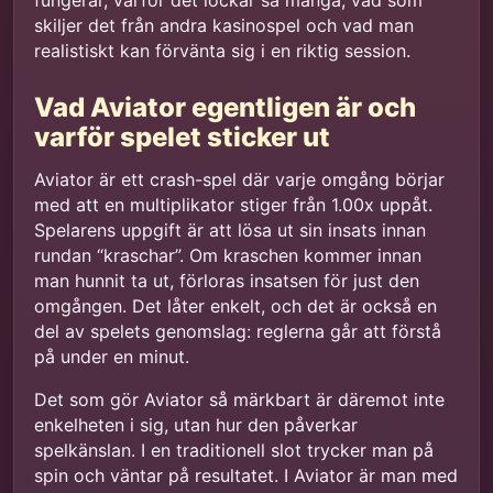
fungerar, varför det lockar så många, vad som
skiljer det från andra kasinospel och vad man
realistiskt kan förvänta sig i en riktig session.
Vad Aviator egentligen är och
varför spelet sticker ut
Aviator är ett crash-spel där varje omgång börjar
med att en multiplikator stiger från 1.00x uppåt.
Spelarens uppgift är att lösa ut sin insats innan
rundan “kraschar”. Om kraschen kommer innan
man hunnit ta ut, förloras insatsen för just den
omgången. Det låter enkelt, och det är också en
del av spelets genomslag: reglerna går att förstå
på under en minut.
Det som gör Aviator så märkbart är däremot inte
enkelheten i sig, utan hur den påverkar
spelkänslan. I en traditionell slot trycker man på
spin och väntar på resultatet. I Aviator är man med