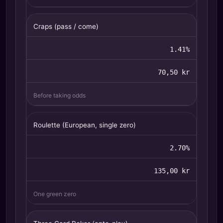
Craps (pass / come)
1.41%
70,50 kr
Before taking odds
Roulette (European, single zero)
2.70%
135,00 kr
One green zero