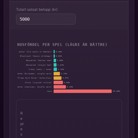
Totalt satsat belopp (kr)
HUSFÖRDEL PER SPEL (LÄGRE ÄR BÄTTRE)
Video poker (9/6 Jacks or Better)
0.46%
Blackjack (basic strategy)
0.50%
Baccarat (banker bet)
1.06%
Baccarat (player bet)
1.24%
Craps (pass / come)
1.41%
Roulette (European, single zero)
2.70%
Three Card Poker (ante-play)
3.37%
Slots (typical online)
4.00%
Roulette (American, double zero)
5.26%
Keno
25.00%
R
e
pr
e
s