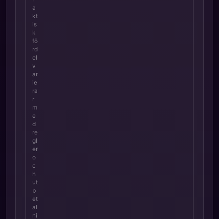
a
kt
is
k
fö
rd
el
v
ar
ie
ra
r
m
e
d
re
gl
er
o
c
h
ut
b
et
al
ni