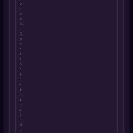
ö
r
sl
o
ts
.
O
p
e
r
a
t
ö
r
e
r
k
a
n
a
n
v
ä
n
d
a